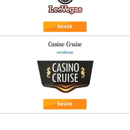
besök
Casino Cruise
omdöme
besök