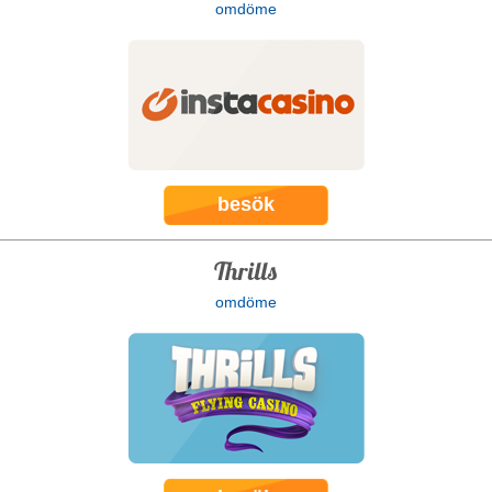
omdöme
besök
Thrills
omdöme