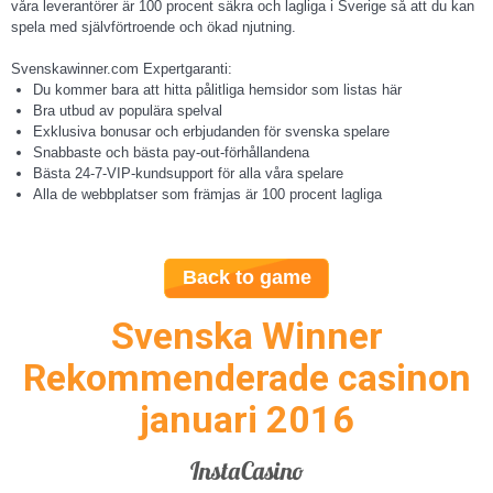
våra leverantörer är 100 procent säkra och lagliga i Sverige så att du kan
spela med självförtroende och ökad njutning.
Svenskawinner.com Expertgaranti:
Du kommer bara att hitta pålitliga hemsidor som listas här
Bra utbud av populära spelval
Exklusiva bonusar och erbjudanden för svenska spelare
Snabbaste och bästa pay-out-förhållandena
Bästa 24-7-VIP-kundsupport för alla våra spelare
Alla de webbplatser som främjas är 100 procent lagliga
Back to game
Svenska Winner
Rekommenderade casinon
januari 2016
InstaCasino