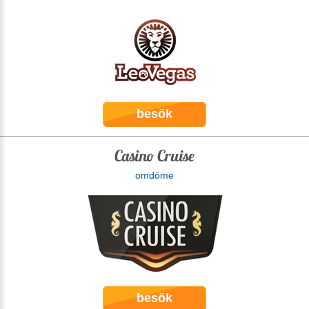
besök
Casino Cruise
omdöme
besök