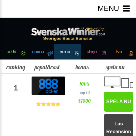
MENU
odds
casino
poker
bingo
live
ranking
populärast
bonus
spela nu
100%
1
upp till
€1000
SPELA NU
Las
Recension