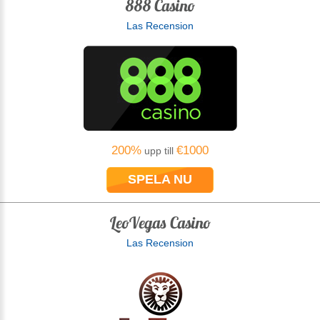
888 Casino
Las Recension
200%
€1000
upp till
SPELA NU
LeoVegas Casino
Las Recension