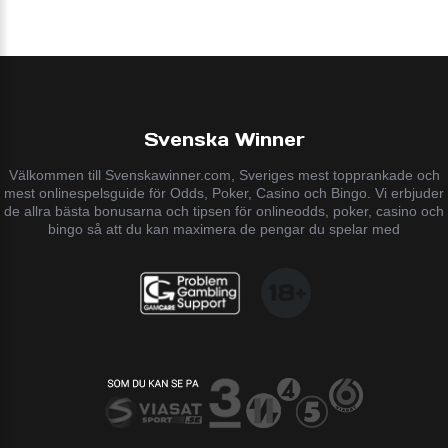
Svenska Winner
Välkommen till Svenskawinner.com, Sveriges mest topprankade och
mest onlinespelsguide för Odds, Poker, Casino och Bingo. Vi erbjuder
de allra bästa bonusarna och tipsen för onlineodds, poker, casino och
bingo så att du kan maximera de pengar du spelar med