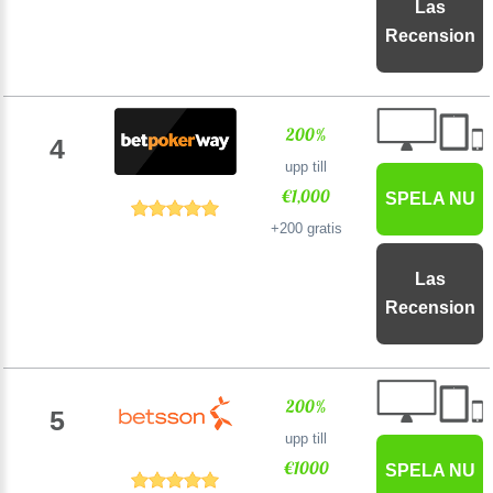
Las
Recension
200%
4
upp till
€1,000
SPELA NU
+200 gratis
Las
Recension
200%
5
upp till
€1000
SPELA NU