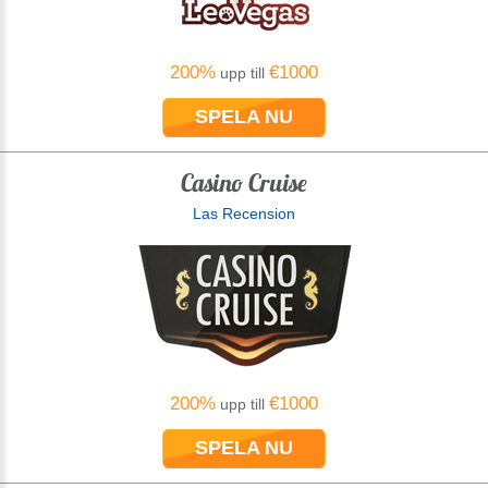
200%
€1000
upp till
SPELA NU
Casino Cruise
Las Recension
200%
€1000
upp till
SPELA NU