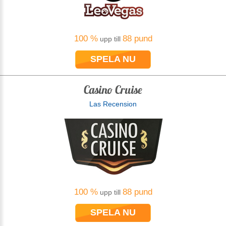
100 %
88 pund
upp till
SPELA NU
Casino Cruise
Las Recension
100 %
88 pund
upp till
SPELA NU