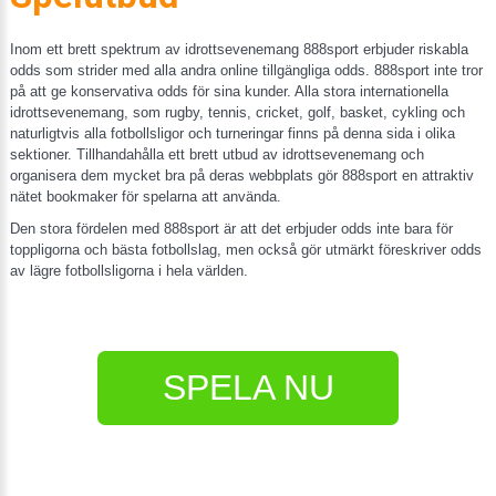
Inom ett brett spektrum av idrottsevenemang 888sport erbjuder riskabla
odds som strider med alla andra online tillgängliga odds. 888sport inte tror
på att ge konservativa odds för sina kunder. Alla stora internationella
idrottsevenemang, som rugby, tennis, cricket, golf, basket, cykling och
naturligtvis alla fotbollsligor och turneringar finns på denna sida i olika
sektioner. Tillhandahålla ett brett utbud av idrottsevenemang och
organisera dem mycket bra på deras webbplats gör 888sport en attraktiv
nätet bookmaker för spelarna att använda.
Den stora fördelen med 888sport är att det erbjuder odds inte bara för
toppligorna och bästa fotbollslag, men också gör utmärkt föreskriver odds
av lägre fotbollsligorna i hela världen.
SPELA NU