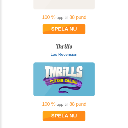
100 %
88 pund
upp till
SPELA NU
Thrills
Las Recension
100 %
88 pund
upp till
SPELA NU