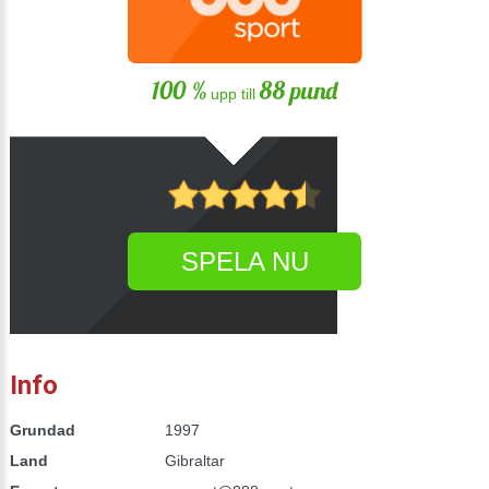
100 %
88 pund
upp till
SPELA NU
Info
Grundad
1997
Land
Gibraltar