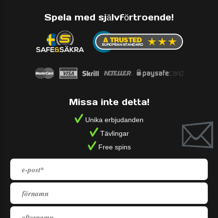
Spela med självförtroende!
Missa inte detta!
Unika erbjudanden
Tävlingar
Free spins