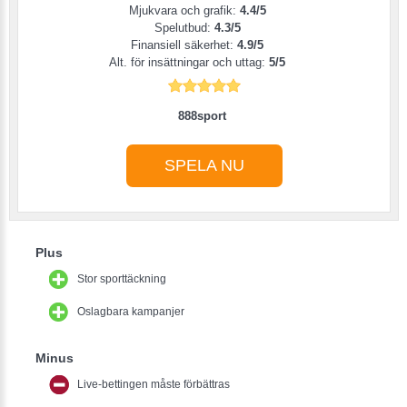
Mjukvara och grafik:
4.4/5
Spelutbud:
4.3/5
Finansiell säkerhet:
4.9/5
Alt. för insättningar och uttag:
5/5
888sport
SPELA NU
Plus
Stor sporttäckning
Oslagbara kampanjer
Minus
Live-bettingen måste förbättras