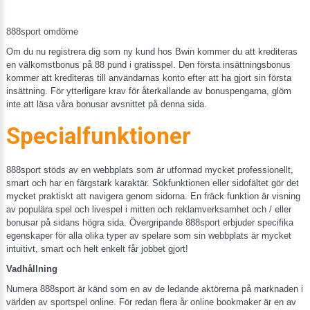
888sport omdöme
Om du nu registrera dig som ny kund hos Bwin kommer du att krediteras
en välkomstbonus på 88 pund i gratisspel. Den första insättningsbonus
kommer att krediteras till användarnas konto efter att ha gjort sin första
insättning. För ytterligare krav för återkallande av bonuspengarna, glöm
inte att läsa våra bonusar avsnittet på denna sida.
Specialfunktioner
888sport stöds av en webbplats som är utformad mycket professionellt,
smart och har en färgstark karaktär. Sökfunktionen eller sidofältet gör det
mycket praktiskt att navigera genom sidorna. En fräck funktion är visning
av populära spel och livespel i mitten och reklamverksamhet och / eller
bonusar på sidans högra sida. Övergripande 888sport erbjuder specifika
egenskaper för alla olika typer av spelare som sin webbplats är mycket
intuitivt, smart och helt enkelt får jobbet gjort!
Vadh
å
llning
Numera 888sport är känd som en av de ledande aktörerna på marknaden i
världen av sportspel online. För redan flera år online bookmaker är en av